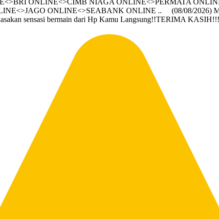
NE<>BRI ONLINE<>CIMB NIAGA ONLINE<>PERMATA ONL
NLINE<>JAGO ONLINE<>SEABANK ONLINE ..
(08/08/2026)
M
 Rasakan sensasi bermain dari Hp Kamu Langsung!!TERIMA KASIH!!