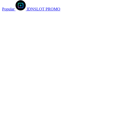
Popular
IDNSLOT
PROMO