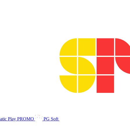
atic Play
PROMO
PG Soft