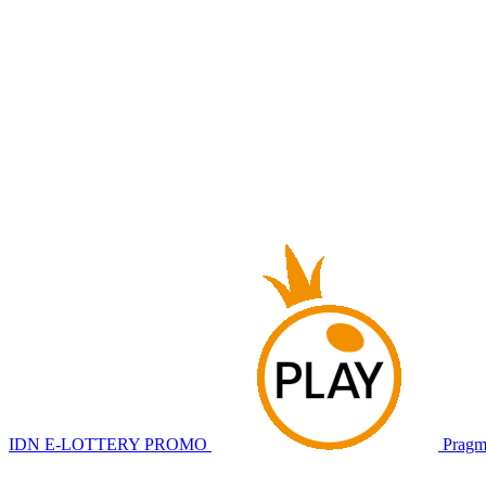
IDN E-LOTTERY
PROMO
Pragm