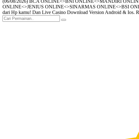
(06/08/2026)
BCA ONLINE<>BNI ONLINE<>MANDIRI ONLI
ONLINE<>JENIUS ONLINE<>SINARMAS ONLINE<>BSI O
dari Hp kamu! Dan Live Casino Download Version Android & Ios.